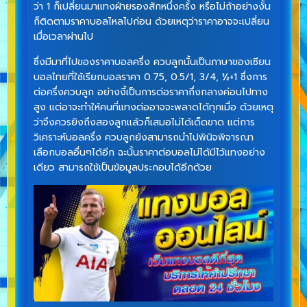
ว่า 1 ก็เปลี่ยนมาแทงฝ่ายรองสักหนึ่งครั้ง หรือไม่ถ้าอย่างงั้น
ก็ติดตามราคาบอลไหลไปก่อน ด้วยเหตุว่าราคาอาจจะเปลี่ยน
เมื่อเวลาผ่านไป
ซึ่งมีมาที่ไปของราคาบอลครึ่ง ควบลูกนั้นเป็นภาษาของเซียน
บอลไทยที่ใช้เรียกบอลราคา 0.75, 0.5/1, 3/4, ½+1 ซึ่งการ
ต่อครึ่งควบลูก อย่างงี้เป็นการต่อราคากึ่งกลางค่อนไปทาง
สูง แต่อาจะทำให้คนที่แทงต่ออาจจะพลาดได้ทุกเมื่อ ด้วยเหตุ
ว่าจึงควรยิงถึงสองลูกแล้วก็เสมอไม่ได้เด็ดขาด แต่การ
วิเคราะห์บอลครึ่ง ควบลูกยังสามารถนำไปพินิจพิจารณา
เลือกบอลอื่นๆได้อีก ฉะนั้นราคาต่อบอลไม่ได้มีไว้แทงอย่าง
เดียว สามารถใช้เป็นข้อมูลประกอบได้อีกด้วย