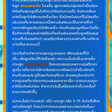
การเดิมพันบอลครึ่งควบลูก เป็นการแทงบอลที่แพงต่อ
¾ลูก
แทงบอลเต็ง
โน่นเป็น ผู้แทงพนันกลุ่มต่อจำเป็นต้อง
ให้ยิงถึงสองลูกขึ้นไปถึงจะได้รับประทานเต็ม ยิงห่างเพียง
แต่หนึ่งลูกได้เพียงแต่ครึ่งเดียว ซึ่งนักพนันเองก็ไม่นิยมที่จะ
เล่นบอลที่ราคาแพงแบบนี้เพราะมันค่อนจะเป็นราคาครึ่งๆ
กลางๆยิงลูกเดียวได้เพียงครึ่ง ต้องยิงสองลูกถึงจะได้เต็ม
ซึ่งถ้าหากเป็นบอลใกล้เคียงก็ลงไปเล่นบอลครึ่งลูกหรือเสมอ
ควบครึ่งไปเลยดีกว่า เช่นเดียวกันหากว่าบอลห่างก็บางทีอาจ
จะไม่ตั้งราคาแบบนี้
ตรงกันข้ามถ้าหากทดลองดูบอลรอง เพียงเสมอก็ได้
เต็ม เสียลูกเดียวก็ได้ครึ่งแล้ว เพราะฉะนั้นถ้าเป็นราคาครึ่ง
ควบลูก
แทงบอลสเต็ป
ถึงคงจะเล่นรองเพราะบอลที่ราคา
สูงนี้บางทีอาจจะไม่ห่างกันเยอะมากถึงแม้ว่าจำเป็นต้องทำ
ห่างถึงสองประตูก็เลยเกิดเหตุที่ยาก ด้วยเหตุดังกล่าวถ้า
หากคู่บอลที่เราต้องการจะเล่นออกราคานี้มา เราคงจะรอดูรา
คาให้มันไหลไปก่อน ถ้าหากว่ามันขึ้นหรือลงกว่านี้บางครั้งก็
อาจจะค่อยชัดขึ้น
แม้กระนั้นไม่ว่าจะเช่นไร ครึ่ง ควบลูก หรือ 0.75 ยังไงก็เสี่ยง
อย่างยิ่งอยู่ดี ถึงแม้ว่าการรองบอลอาจจะปลอดภัยขึ้นมา