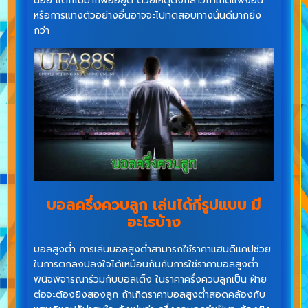
น้อย แต่ก็ไม่มากพออยู่ดี ด้วยเหตุดังกล่าวถ้าเกิดแพงอื่น
หรือการแทงตัวอย่างอื่นอาจจะไปทดสอบทางนั้นดีมากยิ่ง
กว่า
บอลครึ่งควบลูก เล่นได้กี่รูปแบบ มี
อะไรบ้าง
บอลสูงต่ำ การเล่นบอลสูงต่ำสามารถใช้ราคาแฮนดิแคปช่วย
ในการตกลงปลงใจได้เหมือนกันกับการใช่ราคาบอลสูงต่ำ
พินิจพิจารณาร่วมกับบอลเต็ง ในราคาครึ่งควบลูกเป็น ฝ่าย
ต่อจะต้องยิงสองลูก ถ้าเกิดราคาบอลสูงต่ำสอดคล้องกับ