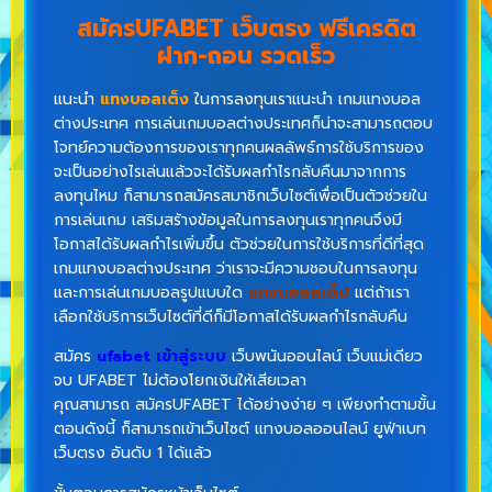
สมัครUFABET เว็บตรง ฟรีเครดิต
ฝาก-ถอน รวดเร็ว
แนะนำ
แทงบอลเต็ง
ในการลงทุนเราแนะนำ เกมแทงบอล
ต่างประเทศ การเล่นเกมบอลต่างประเทศก็น่าจะสามารถตอบ
โจทย์ความต้องการของเราทุกคนผลลัพธ์การใช้บริการของ
จะเป็นอย่างไรเล่นแล้วจะได้รับผลกำไรกลับคืนมาจากการ
ลงทุนไหม ก็สามารถสมัครสมาชิกเว็บไซต์เพื่อเป็นตัวช่วยใน
การเล่นเกม เสริมสร้างข้อมูลในการลงทุนเราทุกคนจึงมี
โอกาสได้รับผลกำไรเพิ่มขึ้น ตัวช่วยในการใช้บริการที่ดีที่สุด
เกมแทงบอลต่างประเทศ ว่าเราจะมีความชอบในการลงทุน
และการเล่นเกมบอลรูปแบบใด
แทงบอลสเต็ป
แต่ถ้าเรา
เลือกใช้บริการเว็บไซต์ที่ดีก็มีโอกาสได้รับผลกำไรกลับคืน
สมัคร
ufabet เข้าสู่ระบบ
เว็บพนันออนไลน์ เว็บแม่เดียว
จบ UFABET ไม่ต้องโยกเงินให้เสียเวลา
คุณสามารถ สมัครUFABET ได้อย่างง่าย ๆ เพียงทำตามขั้น
ตอนดังนี้ ก็สามารถเข้าเว็บไซต์ แทงบอลออนไลน์ ยูฟ่าเบท
เว็บตรง อันดับ 1 ได้แล้ว