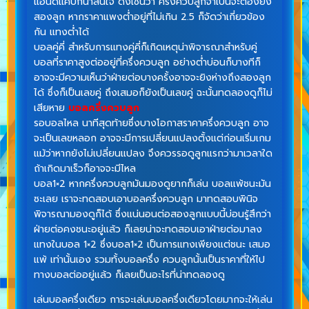
แฮนดิแคปก็น่าสนใจ ดังเช่นว่า ครึ่งควบลูกจำเป็นจะต้องยิง
สองลูก หากราคาแพงต่ำอยู่ที่ไม่เกิน 2.5 ก็จัดว่าเกี่ยวข้อง
กัน แทงต่ำได้
บอลคู่คี่ สำหรับการแทงคู่คี่ก็เกิดเหตุน่าพิจารณาสำหรับคู่
บอลที่ราคาสูงต่ออยู่ที่ครึ่งควบลูก อย่างต่ำบ่อนก็บางทีก็
อาจจะมีความเห็นว่าฝ่ายต่อบางครั้งอาจจะยิงห่างถึงสองลูก
ได้ ซึ่งก็เป็นเลขคู่ ถึงเสมอก็ยังเป็นเลขคู่ ฉะนั้นทดลองดูก็ไม่
เสียหาย
บอลครึ่งควบลูก
รอบอลไหล นาทีสุดท้ายซึ่งบางโอกาสราคาครึ่งควบลูก อาจ
จะเป็นเลขหลอก อาจจะมีการเปลี่ยนแปลงตั้งแต่ก่อนเริ่มเกม
แม้ว่าหากยังไม่เปลี่ยนแปลง จึงควรรอดูลูกแรกว่ามาเวลาใด
ถ้าเกิดมาเร็วก็อาจจะมีไหล
บอล1×2 หากครึ่งควบลูกมันมองดูยากก็เล่น บอลแพ้ชนะมัน
ซะเลย เราจะทดสอบเอาบอลครึ่งควบลูก มาทดสอบพินิจ
พิจารณามองดูก็ได้ ซึ่งแน่นอนต่อสองลูกแบบนี้บ่อนรู้สึกว่า
ฝ่ายต่อคงชนะอยู่แล้ว ก็เลยน่าจะทดสอบเอาฝ่ายต่อมาลง
แทงในบอล 1×2 ซึ่งบอล1×2 เป็นการแทงเพียงแต่ชนะ เสมอ
แพ้ เท่านั้นเอง รวมทั้งบอลครึ่ง ควบลูกนั้นเป็นราคาที่ให้ไป
ทางบอลต่ออยู่แล้ว ก็เลยเป็นอะไรที่น่าทดลองดู
เล่นบอลครึ่งเดียว การจะเล่นบอลครึ่งเดียวโดยมากจะให้เล่น