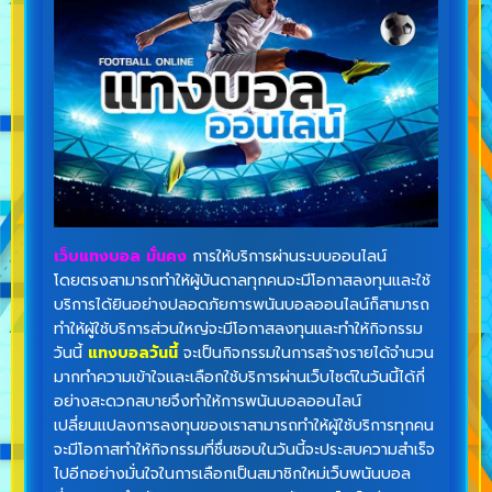
เว็บแทงบอล มั่นคง
การให้บริการผ่านระบบออนไลน์
โดยตรงสามารถทำให้ผู้บันดาลทุกคนจะมีโอกาสลงทุนและใช้
บริการได้ยินอย่างปลอดภัยการพนันบอลออนไลน์ก็สามารถ
ทำให้ผู้ใช้บริการส่วนใหญ่จะมีโอกาสลงทุนและทำให้กิจกรรม
วันนี้
แทงบอลวันนี้
จะเป็นกิจกรรมในการสร้างรายได้จำนวน
มากทำความเข้าใจและเลือกใช้บริการผ่านเว็บไซต์ในวันนี้ได้กี่
อย่างสะดวกสบายจึงทำให้การพนันบอลออนไลน์
เปลี่ยนแปลงการลงทุนของเราสามารถทำให้ผู้ใช้บริการทุกคน
จะมีโอกาสทำให้กิจกรรมที่ชื่นชอบในวันนี้จะประสบความสำเร็จ
ไปอีกอย่างมั่นใจในการเลือกเป็นสมาชิกใหม่เว็บพนันบอล