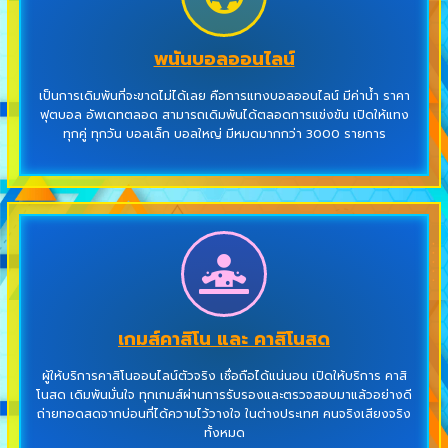
พนันบอลออนไลน์
เป็นการเดิมพันที่จะขาดไม่ได้เลย คือการแทงบอลออนไลน์ มีค่าน้ำ ราคา
ฟุตบอล อัพเดทตลอด สามารถเดิมพันได้ตลอดการแข่งขัน เปิดให้แทง
ทุกคู่ ทุกวัน บอลเล็ก บอลใหญ่ มีหมดมากกว่า 3000 รายกา
ร
เกมส์คาสิโน และ คาสิโนสด
ผู้ให้บริการคาสิโนออนไลน์ตัวจริง เชื่อถือได้แน่นอน เปิดให้บริการ คาสิ
โนสด เดิมพันมั่นใจ ทุกเกมส์ผ่านการรับรองและตรวจสอบมาแล้วอย่างดี
ถ่ายทอดสดจากบ่อนที่ได้ความไว้วางใจ ในต่างประเทศ คนจริงเสียงจริง
ทั้งหมด