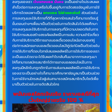
ลงทุนของเรา
เว็บแทงบอล มั่นคง
จะเป็นอย่างไรประสบผล
สำเร็จต่อการลงทุนหรือไม่ขึ้นอยู่กับการจัดสรรข้อมูลในการใช้
บริการโดยเฉพาะเป็น
แทงบอล ไม่ผ่านเอเย่นต์
ส่วนช่วยใน
การลงทุนและใช้บริการที่ดีที่สุดหากใครสนใจก็สามารถเรียนรู้
ขั้นตอนต่างๆเพื่อมาเป็นตัวช่วยในการตัดสินใจได้เลยศึกษา
การลงทุนและใช้บริการในการลงทุนที่มีความปลอดภัยในการ
ใช้บริการเสมอสร้างสรรค์ผลลัพธ์ในการเล่น ความเข้าใจเกี่ยว
กับการใช้บริการวิธีการแทงบอลเดี๋ยวออนไลน์แทงบอล1คู่
ต่อ1การสมัครแทงบอลเดี่ยวออนไลน์1คู่ต่อ1บิลเป็นตัวช่วยใน
การใช้บริการที่ตอบโจทย์เสมอผลลัพธ์ในการใช้บริการของเรา
จะเป็นแบบใดเราจะได้รับผลกำไรกลับคืนมาจากการลงทุนมา
ให้ก็สามารถสมัครสมาชิกได้การแทงบอลออนไลน์ในการ
ลงทุนมีหลักในกฎกติกาในการเล่นเกมผลลัพธ์ในการใช้บริการ
ของเราจะเป็นอย่างไรก็สามารถศึกษาหาข้อมูลมาเป็นส่วนช่วย
ในการใช้งานใครสนใจผู้เล่นสามารถสมัครสมาชิกเว็บไซต์เพื่อ
มาเป็นตัวช่วยในการตัดสินใจใคร
พนันบอลโลกเงินจริง ราคาบอลดีที่สุด
เว็บใหญ่จ่ายจริง 100 %