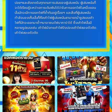
บ่อยๆและสังเกตในทุกเกมการเล่นของผู้เล่นพนัน ผู้เล่นพนันก็
จะได้เรียนรู้ระหว่างการเดิมพันได้ว่าในการออกไพ่ในหนึ่งขอน
นั้นมักจะมีการออกไพ่ที่ซ้ำกันอยู่เรื่อยๆ และสิ่งที่ผู้เล่นพนัน
กำลังมองเห็นนั้นก็คือเค้าไพ่ผู้เล่นพนันสามารถนำรูปแบบเค้า
ไพ่ที่มักจะออกมาซ้ำๆมาอาชนะไพ่บาคาร่าได้ ซึ่งเค้าไพ่นั้นมี
หลายรูปแบบเช่น เค้าไพ่มังกรเค้าไพ่ปิงปองเค้าไพ่สองตัวติด
เค้าไพ่สองตัวตัด