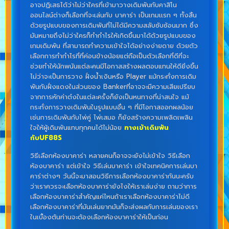
อาจปฏิเสธได้ว่าไม่ว่าใครที่เข้ามาวางเดิมพันกับคาสิโน
ออนไลน์ต่างก็เลือกที่จะเล่นกับ บาคาร่า เป็นเกมเเรก ๆ ทั้งสิ้น
ด้วยรูปแบบของการเดิมพันที่ไม่ได้มีความสลับซับซ้อนมาก ซึ่ง
มันหมายถึงไม่ว่าใครก็ทำกำไรให้เกิดขึ้นมาได้ด้วยรูปแบบของ
เกมเดิมพัน ที่สามารถทำความเข้าใจได้อย่างง่ายดาย ด้วยตัว
เลือกการทำกำไรที่ที่ค่อนข้างน้อยแต่ถือเป็นตัวเลือกที่ดีที่จะ
ช่วยทำให้นักพนันแต่ละคนมีโอกาสสร้างผลตอบแทนให้ดียิ่งขึ้น
ไม่ว่าจะเป็นการวาง ฝั่งน้ำเงินหรือ Player แม้กระทั่งการเดิม
พันกับฝั่งแดงในส่วนของ Bankerที่อาจจะมีความเสียเปรียบ
จากการหักค่าต๋งในแต่ละครั้งก็ยังเป็นหนทางที่น่าสนใจ แม้
กระทั่งการวางเดิมพันในรูปแบบอื่น ๆ ที่มีโอกาสออกผลน้อย
เช่นการเดิมพันกับไพ่คู่ ไพ่เสมอ ก็ยังสร้างความเพลิดเพลิน
ใจให้ผู้เดิมพันแทบทุกคนได้ไม่น้อย
ทางเข้าเดิมพัน
กับUF88S
วิธีเลือกห้องบาคาร่า หลายคนก็อาจจะยังไม่เข้าใจ วิธีเลือก
ห้องบาคาร่า แต่เข้าใจ วิธีเล่นบาคาร่า เข้าใจเทคนิคการเล่นบา
คาร่าต่างๆ วันนี้จะมาสอนวิธีการเลือกห้องบาคาร่ากันนะครับ
ว่าเราควรจะเลือกห้องบาคาร่ายังไงให้เราเล่นง่าย ถามว่าการ
เลือกห้องบาคาร่าสำคัญแค่ไหนถ้าเราเลือกห้องบาคาร่าไม่ดี
เลือกห้องบาคาร่าที่มันเล่นยากมันก็จะส่งผลกับการเล่นของเรา
ในเบื้องต้นท่านจะต้องเลือกห้องบาคาร่าให้เป็นก่อน