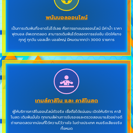
พนันบอลออนไลน์
เป็นการเดิมพันที่จะขาดไม่ได้เลย คือการแทงบอลออนไลน์ มีค่าน้ำ ราคา
ฟุตบอล อัพเดทตลอด สามารถเดิมพันได้ตลอดการแข่งขัน เปิดให้แทง
ทุกคู่ ทุกวัน บอลเล็ก บอลใหญ่ มีหมดมากกว่า 3000 รายกา
ร
เกมส์คาสิโน และ คาสิโนสด
ผู้ให้บริการคาสิโนออนไลน์ตัวจริง เชื่อถือได้แน่นอน เปิดให้บริการ คาสิ
โนสด เดิมพันมั่นใจ ทุกเกมส์ผ่านการรับรองและตรวจสอบมาแล้วอย่างดี
ถ่ายทอดสดจากบ่อนที่ได้ความไว้วางใจ ในต่างประเทศ คนจริงเสียงจริง
ทั้งหมด