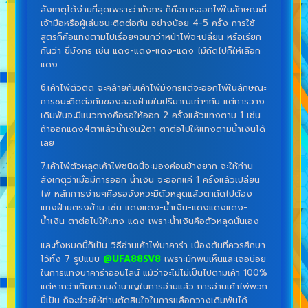
สังเกตุได้ง่ายที่สุดเพราะว่ามังกร ก็คือการออกไพ่ในลักษณะที่
เจ้ามือหรือผู้เล่นชนะติดต่อกัน อย่างน้อย 4-5 ครั้ง การใช้
สูตรก็คือแทงตามไปเรื่อยๆจนกว่าหน้าไพ่จะเปลี่ยน หรือเรียก
กันว่า ขี่มังกร เช่น แดง-แดง-แดง-แดง ไม้ถัดไปก็ให้เลือก
แดง
6.เค้าไพ่ตัวติด จะคล้ายกับเค้าไพ่มังกรแต่จะออกไพ่ในลักษณะ
การชนะติดต่อกันของสองฝ่ายในปริมาณเท่าๆกัน แต่การวาง
เดิมพันจะมีแนวทางคือรอให้ออก 2 ครั้งแล้วแทงตาม 1 เช่น
ถ้าออกแดง4ตาแล้วน้ำเงิน2ตา ตาต่อไปให้แทงตามน้ำเงินได้
เลย
7.เค้าไพ่ตัวหลุดเค้าไพ่ชนิดนี้จะมองค่อนข้างยาก จะให้ท่าน
สังเกตุว่าเมื่อมีการออก น้ำเงิน จะออกแค่ 1 ครั้งแล้วเปลี่ยน
ไพ่ หลักการง่ายๆคือรอจังหวะมีตัวหลุดแล้วตาถัดไปต้อง
แทงฝ่ายตรงข้าม เช่น แดงแดง-น้ำเงิน-แดงแดงแดง-
น้ำเงิน ตาต่อไปให้แทง แดง เพราะน้ำเงินคือตัวหลุดนั่นเอง
และทั้งหมดนี้ก็เป็น วิธีอ่านเค้าไพ่บาคาร่า เบื้องต้นที่ควรศึกษา
ไว้ทั้ง 7 รูปแบบ
@UFA88SV8
เพราะมักพบเห็นและเจอบ่อย
ในการแทงบาคาร่าออนไลน์ แม้ว่าจะไม่ไม่เป็นไปตามเค้า 100%
แต่หากว่าเกิดความชำนาญในการอ่านแล้ว การอ่านเค้าไพ่พวก
นี้เป็น ก็จะช่วยให้ท่านตัดสินใจในการเเลือกวางเดิมพันได้