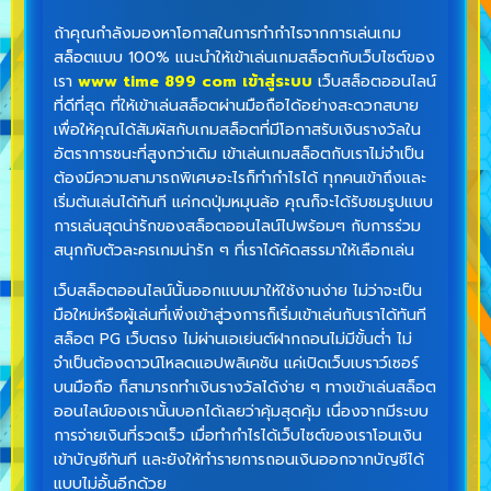
ถ้าคุณกำลังมองหาโอกาสในการทำกำไรจากการเล่นเกม
สล็อตแบบ 100% แนะนำให้เข้าเล่นเกมสล็อตกับเว็บไซต์ของ
เรา
www time 899 com เข้าสู่ระบบ
เว็บสล็อตออนไลน์
ที่ดีที่สุด ที่ให้เข้าเล่นสล็อตผ่านมือถือได้อย่างสะดวกสบาย
เพื่อให้คุณได้สัมผัสกับเกมสล็อตที่มีโอกาสรับเงินรางวัลใน
อัตราการชนะที่สูงกว่าเดิม เข้าเล่นเกมสล็อตกับเราไม่จำเป็น
ต้องมีความสามารถพิเศษอะไรก็ทำกำไรได้ ทุกคนเข้าถึงและ
เริ่มต้นเล่นได้ทันที แค่กดปุ่มหมุนล้อ คุณก็จะได้รับชมรูปแบบ
การเล่นสุดน่ารักของสล็อตออนไลน์ไปพร้อมๆ กับการร่วม
สนุกกับตัวละครเกมน่ารัก ๆ ที่เราได้คัดสรรมาให้เลือกเล่น
เว็บสล็อตออนไลน์นั้นออกแบบมาให้ใช้งานง่าย ไม่ว่าจะเป็น
มือใหม่หรือผู้เล่นที่เพิ่งเข้าสู่วงการก็เริ่มเข้าเล่นกับเราได้ทันที
สล็อต PG เว็บตรง ไม่ผ่านเอเย่นต์ฝากถอนไม่มีขั้นต่ำ ไม่
จำเป็นต้องดาวน์โหลดแอปพลิเคชัน แค่เปิดเว็บเบราว์เซอร์
บนมือถือ ก็สามารถทำเงินรางวัลได้ง่าย ๆ ทางเข้าเล่นสล็อต
ออนไลน์ของเรานั้นบอกได้เลยว่าคุ้มสุดคุ้ม เนื่องจากมีระบบ
การจ่ายเงินที่รวดเร็ว เมื่อทำกำไรได้เว็บไซต์ของเราโอนเงิน
เข้าบัญชีทันที และยังให้ทำรายการถอนเงินออกจากบัญชีได้
แบบไม่อั้นอีกด้วย