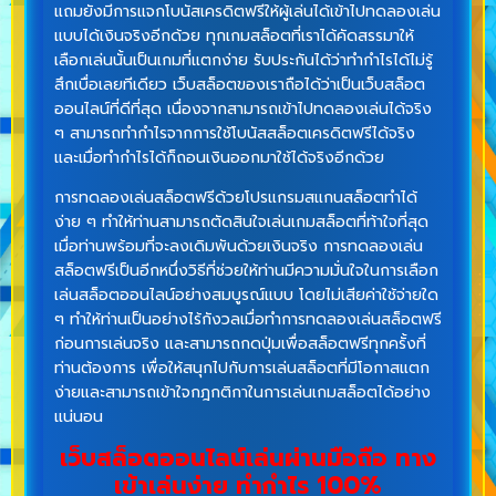
แถมยังมีการแจกโบนัสเครดิตฟรีให้ผู้เล่นได้เข้าไปทดลองเล่น
แบบได้เงินจริงอีกด้วย ทุกเกมสล็อตที่เราได้คัดสรรมาให้
เลือกเล่นนั้นเป็นเกมที่แตกง่าย รับประกันได้ว่าทำกำไรได้ไม่รู้
สึกเบื่อเลยทีเดียว เว็บสล็อตของเราถือได้ว่าเป็นเว็บสล็อต
ออนไลน์ที่ดีที่สุด เนื่องจากสามารถเข้าไปทดลองเล่นได้จริง
ๆ สามารถทำกำไรจากการใช้โบนัสสล็อตเครดิตฟรีได้จริง
และเมื่อทำกำไรได้ก็ถอนเงินออกมาใช้ได้จริงอีกด้วย
การทดลองเล่นสล็อตฟรีด้วยโปรแกรมสแกนสล็อตทำได้
ง่าย ๆ ทำให้ท่านสามารถตัดสินใจเล่นเกมสล็อตที่ท้าใจที่สุด
เมื่อท่านพร้อมที่จะลงเดิมพันด้วยเงินจริง การทดลองเล่น
สล็อตฟรีเป็นอีกหนึ่งวิธีที่ช่วยให้ท่านมีความมั่นใจในการเลือก
เล่นสล็อตออนไลน์อย่างสมบูรณ์แบบ โดยไม่เสียค่าใช้จ่ายใด
ๆ ทำให้ท่านเป็นอย่างไร้กังวลเมื่อทำการทดลองเล่นสล็อตฟรี
ก่อนการเล่นจริง และสามารถกดปุ่มเพื่อสล็อตฟรีทุกครั้งที่
ท่านต้องการ เพื่อให้สนุกไปกับการเล่นสล็อตที่มีโอกาสแตก
ง่ายและสามารถเข้าใจกฎกติกาในการเล่นเกมสล็อตได้อย่าง
แน่นอน
เว็บสล็อตออนไลน์เล่นผ่านมือถือ ทาง
เข้าเล่นง่าย ทำกำไร 100%