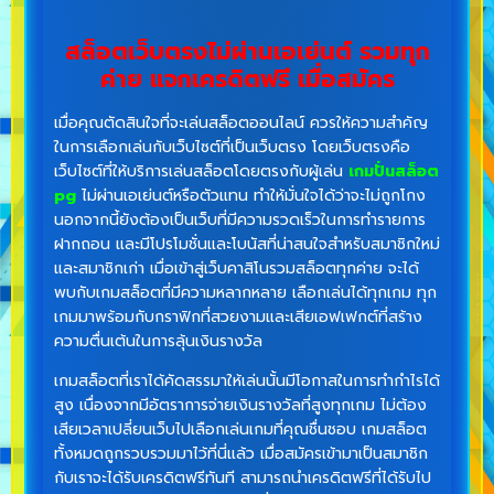
สล็อตเว็บตรงไม่ผ่านเอเย่นต์ รวมทุก
ค่าย แจกเครดิตฟรี เมื่อสมัคร
เมื่อคุณตัดสินใจที่จะเล่นสล็อตออนไลน์ ควรให้ความสำคัญ
ในการเลือกเล่นกับเว็บไซต์ที่เป็นเว็บตรง โดยเว็บตรงคือ
เว็บไซต์ที่ให้บริการเล่นสล็อตโดยตรงกับผู้เล่น
เกมปั่นสล็อต
pg
ไม่ผ่านเอเย่นต์หรือตัวแทน ทำให้มั่นใจได้ว่าจะไม่ถูกโกง
นอกจากนี้ยังต้องเป็นเว็บที่มีความรวดเร็วในการทำรายการ
ฝากถอน และมีโปรโมชั่นและโบนัสที่น่าสนใจสำหรับสมาชิกใหม่
และสมาชิกเก่า เมื่อเข้าสู่เว็บคาสิโนรวมสล็อตทุกค่าย จะได้
พบกับเกมสล็อตที่มีความหลากหลาย เลือกเล่นได้ทุกเกม ทุก
เกมมาพร้อมกับกราฟิกที่สวยงามและเสียเอฟเฟกต์ที่สร้าง
ความตื่นเต้นในการลุ้นเงินรางวัล
เกมสล็อตที่เราได้คัดสรรมาให้เล่นนั้นมีโอกาสในการทำกำไรได้
สูง เนื่องจากมีอัตราการจ่ายเงินรางวัลที่สูงทุกเกม ไม่ต้อง
เสียเวลาเปลี่ยนเว็บไปเลือกเล่นเกมที่คุณชื่นชอบ เกมสล็อต
ทั้งหมดถูกรวบรวมมาไว้ที่นี่แล้ว เมื่อสมัครเข้ามาเป็นสมาชิก
กับเราจะได้รับเครดิตฟรีทันที สามารถนำเครดิตฟรีที่ได้รับไป