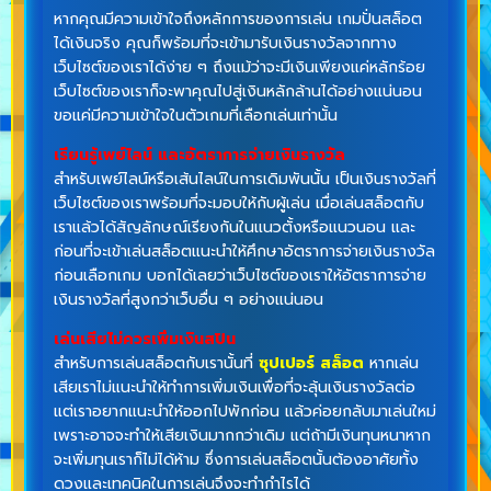
หากคุณมีความเข้าใจถึงหลักการของการเล่น เกมปั่นสล็อต
ได้เงินจริง คุณก็พร้อมที่จะเข้ามารับเงินรางวัลจากทาง
เว็บไซต์ของเราได้ง่าย ๆ ถึงแม้ว่าจะมีเงินเพียงแค่หลักร้อย
เว็บไซต์ของเราก็จะพาคุณไปสู่เงินหลักล้านได้อย่างแน่นอน
ขอแค่มีความเข้าใจในตัวเกมที่เลือกเล่นเท่านั้น
เรียนรู้เพย์ไลน์ และอัตราการจ่ายเงินรางวัล
สำหรับเพย์ไลน์หรือเส้นไลน์ในการเดิมพันนั้น เป็นเงินรางวัลที่
เว็บไซต์ของเราพร้อมที่จะมอบให้กับผู้เล่น เมื่อเล่นสล็อตกับ
เราแล้วได้สัญลักษณ์เรียงกันในแนวตั้งหรือแนวนอน และ
ก่อนที่จะเข้าเล่นสล็อตแนะนำให้ศึกษาอัตราการจ่ายเงินรางวัล
ก่อนเลือกเกม บอกได้เลยว่าเว็บไซต์ของเราให้อัตราการจ่าย
เงินรางวัลที่สูงกว่าเว็บอื่น ๆ อย่างแน่นอน
เล่นเสียไม่ควรเพิ่มเงินสปิน
สำหรับการเล่นสล็อตกับเรานั้นที่
ซุปเปอร์ สล็อต
หากเล่น
เสียเราไม่แนะนำให้ทำการเพิ่มเงินเพื่อที่จะลุ้นเงินรางวัลต่อ
แต่เราอยากแนะนำให้ออกไปพักก่อน แล้วค่อยกลับมาเล่นใหม่
เพราะอาจจะทำให้เสียเงินมากกว่าเดิม แต่ถ้ามีเงินทุนหนาหาก
จะเพิ่มทุนเราก็ไม่ได้ห้าม ซึ่งการเล่นสล็อตนั้นต้องอาศัยทั้ง
ดวงและเทคนิคในการเล่นจึงจะทำกำไรได้