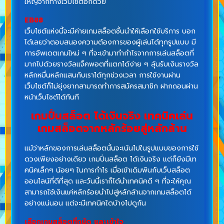
ใหญ่จากทางเว็บไซต์อีกด้วย
EB88
เว็บไซต์แห่งนี้จะมีค่ายเกมสล็อตชั้นนำให้เลือกใช้บริการ บอก
ได้เลยว่าตอบสนองความต้องการของผู้เล่นได้ทุกรูปแบบ มี
การอัพเดตเกมใหม่ ๆ ที่จะเข้ามาทำกำไรจากการเล่นสล็อตที่
มากไปด้วยรางวัลแจ็คพอตที่แตกได้ง่าย ๆ ลุ้นรับเงินรางวัล
หลักหมื่นหลักแสนกับเราได้ทุกช่วงเวลา การใช้งานผ่าน
เว็บไซต์ก็ไม่ยุ่งยากสามารถทำการสมัครสมาชิก ฝากถอนผ่าน
หน้าเว็บไซต์ได้ทันที
เกมปั่นสล็อต ได้เงินจริง เทคนิคเล่น
เกมสล็อตจากหลักร้อยสู่หลักล้าน
แม้ว่าหลักของการเล่นสล็อตนั้นจะเน้นไปในรูปแบบของการใช้
ดวงเพียงอย่างเดียว เกมปั่นสล็อต ได้เงินจริง แต่ก็ยังมีเท
คนิคเล็กๆ น้อยๆ ในการกำไร เมื่อเข้าเดิมพันกับเว็บสล็อต
ออนไลน์ที่ดีที่สุด และวันนี้เราก็ได้นำเทคนิคดี ๆ ที่จะให้คุณ
สามารถใช้เงินแค่หลักร้อยนำไปสู่หลักล้านจากเกมสล็อตได้
อย่างแน่นอน แต่จะมีเทคนิคใดบ้างไปดูกัน
เลือกเกมสล็อตที่ถนัด และเข้าใจ