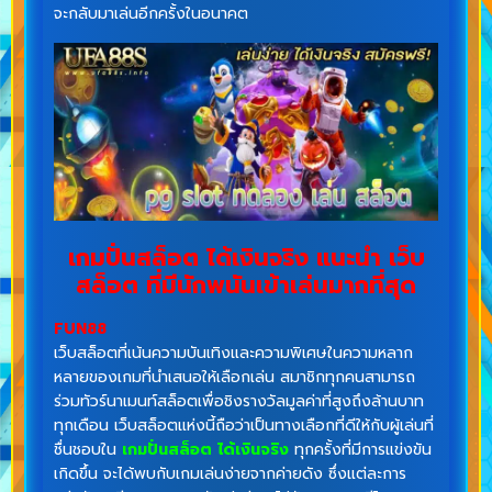
จะกลับมาเล่นอีกครั้งในอนาคต
เกมปั่นสล็อต ได้เงินจริง แนะนำ เว็บ
สล็อต ที่มีนักพนันเข้าเล่นมากที่สุด
FUN88
เว็บสล็อตที่เน้นความบันเทิงและความพิเศษในความหลาก
หลายของเกมที่นำเสนอให้เลือกเล่น สมาชิกทุกคนสามารถ
ร่วมทัวร์นาเมนท์สล็อตเพื่อชิงรางวัลมูลค่าที่สูงถึงล้านบาท
ทุกเดือน เว็บสล็อตแห่งนี้ถือว่าเป็นทางเลือกที่ดีให้กับผู้เล่นที่
ชื่นชอบใน
เกมปั่นสล็อต ได้เงินจริง
ทุกครั้งที่มีการแข่งขัน
เกิดขึ้น จะได้พบกับเกมเล่นง่ายจากค่ายดัง ซึ่งแต่ละการ