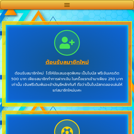
ต้อนรับสมาชิกใหม่
ต้อนรับสมาชิกใหม่ ได้ให้ข้อเสนอสุดพิเศษ เป็นโบนัส ฟรีเงินเครดิต
500 บาท เพียงสมาชิกทำการฝากเงิน ในครั้งแรกเข้ามาเพียง 250 บาท
เท่านั้น เงินฟรีเดิมพันจะเข้าบัญชีหลักทันที ถือว่าเป็นโบนัสทดลองเล่นให้
แก่สมาชิกใหม่นะค
ะ