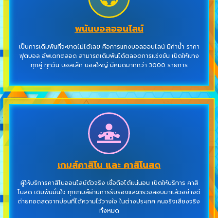
พนันบอลออนไลน์
เป็นการเดิมพันที่จะขาดไม่ได้เลย คือการแทงบอลออนไลน์ มีค่าน้ำ ราคา
ฟุตบอล อัพเดทตลอด สามารถเดิมพันได้ตลอดการแข่งขัน เปิดให้แทง
ทุกคู่ ทุกวัน บอลเล็ก บอลใหญ่ มีหมดมากกว่า 3000 รายกา
ร
เกมส์คาสิโน และ คาสิโนสด
ผู้ให้บริการคาสิโนออนไลน์ตัวจริง เชื่อถือได้แน่นอน เปิดให้บริการ คาสิ
โนสด เดิมพันมั่นใจ ทุกเกมส์ผ่านการรับรองและตรวจสอบมาแล้วอย่างดี
ถ่ายทอดสดจากบ่อนที่ได้ความไว้วางใจ ในต่างประเทศ คนจริงเสียงจริง
ทั้งหมด