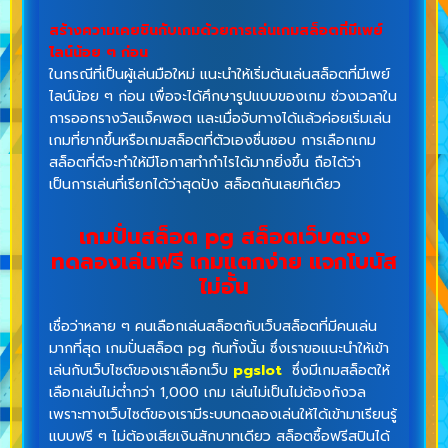
สร้างความเคยชินกับเกมด้วยการเล่นเกมสล็อตที่มีเพย์
ไลน์น้อย ๆ ก่อน
ในกรณีที่เป็นผู้เล่นมือใหม่ แนะนำให้เริ่มต้นเล่นสล็อตที่มีเพย์
ไลน์น้อย ๆ ก่อน เพื่อจะได้ศึกษารูปแบบของเกม ช่วงเวลาใน
การออกรางวัลแจ็คพอต และเมื่อจับทางได้แล้วค่อยเริ่มเล่น
เกมที่ยากขึ้นหรือเกมสล็อตที่ตัวเองชื่นชอบ การเลือกเกม
สล็อตที่ดีจะทำให้มีโอกาสทำกำไรได้มากยิ่งขึ้น ถือได้ว่า
เป็นการเล่นที่เรียกได้ว่าสุดปัง สล็อตกันเลยทีเดียว
เกมปั่นสล็อต pg สล็อตเว็บตรง
ทดลองเล่นฟรี เกมแตกง่าย แจกโบนัส
ไม่อั้น
เชื่อว่าหลาย ๆ คนเลือกเล่นสล็อตกับเว็บสล็อตที่มีคนเล่น
มากที่สุด เกมปั่นสล็อต pg กันทั้งนั้น ซึ่งเราขอแนะนำให้เข้า
เล่นกับเว็บไซต์ของเราเลือกเว็บ
pgslot
ซึ่งมีเกมสล็อตให้
เลือกเล่นไม่ต่ำกว่า 1,000 เกม เล่นไม่เป็นไม่ต้องกังวล
เพราะทางเว็บไซต์ของเรามีระบบทดลองเล่นให้ได้เข้ามาเรียนรู้
แบบฟรี ๆ ไม่ต้องเสียเงินสักบาทเดียว สล็อตซื้อฟรีสปินได้