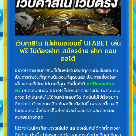
เว็บคาสิโน ไม่ผ่านเอเยนต์ UFABET เล่น
ฟรี ไม่ต้องฝาก สมัครง่าย ฝาก ถอน
ออโต้
อย่างไรการเล่นคาสิโนก็เป็นหนึ่งในสิ่งที่ทุกคนนั้นชื่นชอบกัน
เป็นการทำเงินที่ทุกคนนั้นชอบที่สุดปแล้ว เป็นการเสี่ยงโลค
เสี่ยงดวงที่ให้ผลได้มากที่สุด ดังนั้นถ้ามี
คาสิโนออนไลน์
ฟรี
ให้ได้เล่นกันนั้น อย่างไรก็ต้องเอาด้วยทั้งนั้น เพราะไม่แน่
อาจจะได้เงินกลับไปใช้กันฟรีๆเลยก็ได้ ดังนั้นไม่ใช่เรื่องยาก
อีกต่อไป ถ้าจะเล่นคาสิโนกันละก็ในปัจุบันนี้ เพราะฉะนั้น คาสิ
โนออนไลน์ จึงถือว่าเป็นสิ่งที่ช่วยอำนวยความสะดวกและ
สบายอย่างที่สุด
ไม่ว่าจะเป็นใครก็สามารถเล่นได้ และยังเล่นกันได้ทุกที่ทุกเวลา
อีกด้วย ดังนั้นถ้าใครอยากได้ประสบการณ์อย่างที่บอกก็ลอว