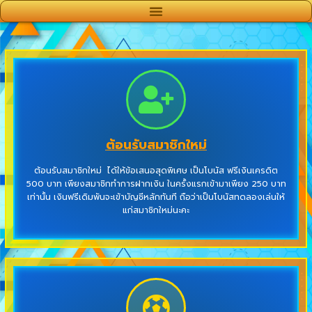
ต้อนรับสมาชิกใหม่
ต้อนรับสมาชิกใหม่ ได้ให้ข้อเสนอสุดพิเศษ เป็นโบนัส ฟรีเงินเครดิต
500 บาท เพียงสมาชิกทำการฝากเงิน ในครั้งแรกเข้ามาเพียง 250 บาท
เท่านั้น เงินฟรีเดิมพันจะเข้าบัญชีหลักทันที ถือว่าเป็นโบนัสทดลองเล่นให้
แก่สมาชิกใหม่นะค
ะ