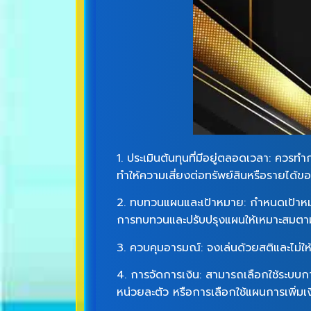
1. ประเมินต้นทุนที่มีอยู่ตลอดเวลา: ควร
ทำให้ความเสี่ยงต่อทรัพย์สินหรือรายได้ข
2. ทบทวนแผนและเป้าหมาย: กำหนดเป้าหมาย
การทบทวนและปรับปรุงแผนให้เหมาะสมต
3. ควบคุมอารมณ์: จงเล่นด้วยสติและไม่ให
4. การจัดการเงิน: สามารถเลือกใช้ระบบกา
หน่วยละตัว หรือการเลือกใช้แผนการเพิ่ม