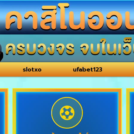
slotxo
ufabet123