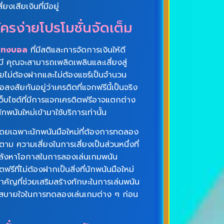
งเสียเงินที่มีอยู่
รง่ายโปรโมชั่นจัดเต็ม
์แทงบอล
ที่มีสติและการจัดการเงินให้ดี
ี คุณจะสามารถเพลิดเพลินและเสี่ยงสู่
ดยไม่ต้องฝากและไม่ต้องแชร์เป็นจำนวน
อสงสัยกันอยู่ว่าเครดิตที่แจกฟรีนี้เป็นจริง
าะเว็บไซต์ที่มีการแจกเครดิตฟรีอาจแตกต่าง
กพนันใหม่เข้ามาใช้บริการเท่านั้น
น โดยเฉพาะนักพนันมือใหม่ที่ต้องการทดลอง
 ความเสี่ยงในการเสี่ยงเป็นส่วนหนึ่งที่
่กำลังหาโอกาสในการลองเล่นเกมพนัน
ีที่ไม่ต้องฝากเป็นสิ่งที่นักพนันมือใหม่
คัญที่ช่วยเสริมสร้างทักษะในการเล่นพนัน
วามสบายใจในการทดลองเล่นเกมต่าง ๆ ก่อน