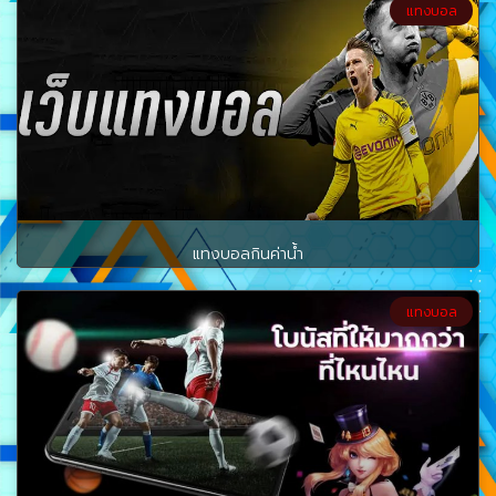
แทงบอล
แทงบอลกินค่าน้ำ
แทงบอล