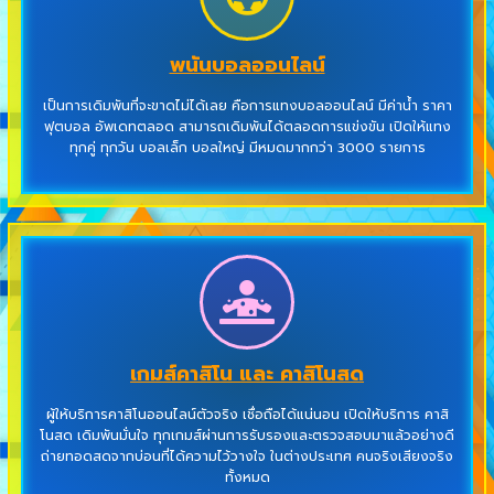
พนันบอลออนไลน์
เป็นการเดิมพันที่จะขาดไม่ได้เลย คือการแทงบอลออนไลน์ มีค่าน้ำ ราคา
ฟุตบอล อัพเดทตลอด สามารถเดิมพันได้ตลอดการแข่งขัน เปิดให้แทง
ทุกคู่ ทุกวัน บอลเล็ก บอลใหญ่ มีหมดมากกว่า 3000 รายกา
ร
เกมส์คาสิโน และ คาสิโนสด
ผู้ให้บริการคาสิโนออนไลน์ตัวจริง เชื่อถือได้แน่นอน เปิดให้บริการ คาสิ
โนสด เดิมพันมั่นใจ ทุกเกมส์ผ่านการรับรองและตรวจสอบมาแล้วอย่างดี
ถ่ายทอดสดจากบ่อนที่ได้ความไว้วางใจ ในต่างประเทศ คนจริงเสียงจริง
ทั้งหมด