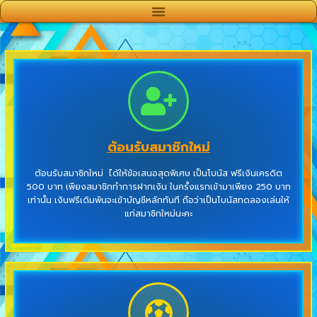
ต้อนรับสมาชิกใหม่
ต้อนรับสมาชิกใหม่ ได้ให้ข้อเสนอสุดพิเศษ เป็นโบนัส ฟรีเงินเครดิต
500 บาท เพียงสมาชิกทำการฝากเงิน ในครั้งแรกเข้ามาเพียง 250 บาท
เท่านั้น เงินฟรีเดิมพันจะเข้าบัญชีหลักทันที ถือว่าเป็นโบนัสทดลองเล่นให้
แก่สมาชิกใหม่นะค
ะ