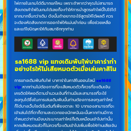
ไพ่ภายในเกมได้ดีมากแค่ไหน เพราะถ้าหากว่าคุณไม่สามารถ
สังเกตเค้าไพ่ในเกมได้เลยก็จะทำให้การนำสูตรเค้าไพ่นี้ไปใช้ได้
ยากมากขึ้นกว่าเดิม ดังนั้นถ้าอยากจะใช้สูตรให้ได้ผลดี ควร
จะต้องหัดสังเกตการออกไพ่ให้แม่นยำก่อน เพื่อช่วยเหลือ
และแก้ไขปัญหาให้กับสมาชิกทุกท่าน
sa1688 vip แทงเดิมพันไพ่บาคาร่าทำ
อย่างไรให้ไม่เสียหมดตัวเมื่อเล่นคาสิโน
การแทงเดิมพันกับไพ่
บาคาร่าในคาสิโนออนไลน์
sa1688
vip
หาก
ท่านไม่ต้องการที่จะเสียหมดตัวก็ควรที่จะเติมเงิน
เครดิตให้พอดีตามจำนวนเงินที่ท่านมีและสามารถที่จะใช้
ลงทุนได้ซึ่งในการเล่นเดิมพันนั้นท่านต้องการลงทุนเท่าไหร่
ก็ได้บางเว็บไซต์เริ่มต้นที่เพียงตาละ 10 บาทเองสามารถที่จะ
เข้าเล่นได้กี่ตาก็ตามสะดวกของนักพนันฉะนั้นหากท่านมีการ
กำหนดว่าท่านมีงบประมาณเท่าไหร่ก็เติมเหมือนเข้าไปเท่านั้น
หากเสียหมดแล้วก็ไม่ควรที่จะเติมเข้าไปเพิ่มเพื่อให้ท่านเสียเงิน