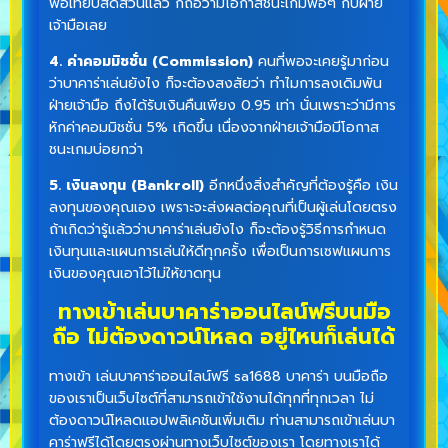
พอเทียบสัดส่วนแล้ว ก็ถือว่ามีโอกาสชนะเกมพอๆ กับฝ่าย
เจ้ามือเลย
4. ค่าคอมมิชชั่น (Commission)
คนที่พอจะเคยรู้มาก่อน
ว่าบาคาร่าเล่นยังไง ก็จะต้องสงสัยว่า ทำไมการลงเดิมพัน
ฝ่ายเจ้ามือ ถึงได้รับเงินคืนเพียง 0.95 เท่า นั่นเพราะว่ามีการ
หักค่าคอมมิชชั่น 5% เกิดขึ้น เนื่องจากฝ่ายเจ้ามือมีโอกาส
ชนะเกมบ่อยกว่า
5. เงินลงทุน (Bankroll)
อีกหนึ่งสิ่งสำคัญที่ต้องรู้คือ เงิน
ลงทุนของคุณเอง เพราะจะส่งผลต่อคุณที่เป็นผู้เล่นโดยตรง
ถ้าเกิดว่ารู้แล้วว่าบาคาร่าเล่นยังไง ก็จะต้องรู้วิธีการกำหนด
เงินทุนและแผนการเล่นให้ดีทุกครั้ง เพื่อเป็นการเซฟแผนการ
เงินของคุณเอาไว้ไม่ให้ขาดทุน
ทางเข้าเล่นบาคาร่าออนไลน์ฟรีบนมือ
ถือ ไม่ต้องดาวน์โหลด อยู่ไหนก็เล่นได้
ทางเข้า เล่นบาคาร่าออนไลน์ฟรี sa1688 บาคาร่า บนมือถือ
ของเราเป็นเว็บไซต์ที่สามารถเข้าใช้งานได้ทุกที่ทุกเวลา ไม่
ต้องดาวน์โหลดแอปพลิเคชันเพิ่มเติม ท่านสามารถเข้าเล่นบา
คาร่าฟรีได้โดยตรงผ่านทางเว็บไซต์ของเรา โดยทางเราได้