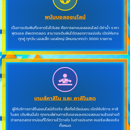
พนันบอลออนไลน์
เป็นการเดิมพันที่จะขาดไม่ได้เลย คือการแทงบอลออนไลน์ มีค่าน้ำ ราคา
ฟุตบอล อัพเดทตลอด สามารถเดิมพันได้ตลอดการแข่งขัน เปิดให้แทง
ทุกคู่ ทุกวัน บอลเล็ก บอลใหญ่ มีหมดมากกว่า 3000 รายกา
ร
เกมส์คาสิโน และ คาสิโนสด
ผู้ให้บริการคาสิโนออนไลน์ตัวจริง เชื่อถือได้แน่นอน เปิดให้บริการ คาสิ
โนสด เดิมพันมั่นใจ ทุกเกมส์ผ่านการรับรองและตรวจสอบมาแล้วอย่างดี
ถ่ายทอดสดจากบ่อนที่ได้ความไว้วางใจ ในต่างประเทศ คนจริงเสียงจริง
ทั้งหมด