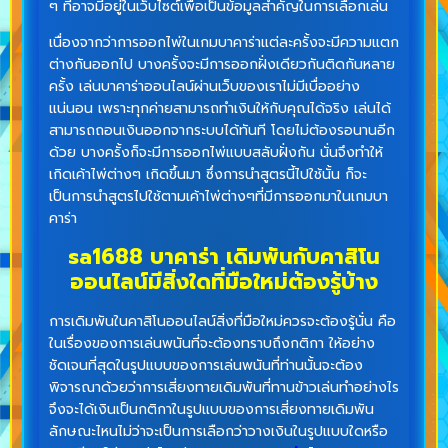
ๆ ที่อาจมีอยู่ในเว็บไซต์เพื่อเป็นข้อมูลสำคัญในการเลือกเล่น
เนื่องจากว่าการออกไพ่ในเกมบาคาร่าแต่ละครั้งจะมีความแตก
ต่างกันออกไป บางครั้งจะมีการออกฝั่งเดียวกันติดกันหลาย
ครั้ง เล่นบาคาร่าออนไลน์ผ่านเว็บของเราไม่มีเบื่ออย่าง
แน่นอน เพราะทุกค่ายสามารถทำเงินให้กับคุณได้จริง เล่นได้
สามารถถอนเงินออกจากระบบได้ทันที โดยไม่ต้องรอนานอีก
ด้วย บางครั้งก็จะมีการออกไพ่แบบสลับฝั่งกัน นั่นจึงทำให้
เกิดเค้าไพ่ต่างๆ เกิดขึ้นมา ซึ่งการนำสูตรนี้ไปใช้นั้น ก็จะ
เป็นการนำสูตรไปใช้ตามเค้าไพ่ต่างๆที่มีการออกมาในเกมบา
คาร่า
sa1688 บาคาร่า เดิมพันกับคาสิโน
ออนไลน์มีสิ่งใดที่มือใหม่ต้องรู้บ้าง
การเดิมพันในคาสิโนออนไลน์สิ่งที่มือใหม่ควรจะต้องรู้นั่น คือ
ในเรื่องของการเล่นพนันที่จะต้องทราบถึงกติกา ให้อย่าง
ชัดเจนที่สุดในรูปแบบของการเล่นพนันที่ท่านนั้นจะต้อง
พิจารณาด้วยว่าการเสี่ยงทายเดิมพันที่ทานข้าวเล่นทำอย่างไร
จึงจะได้เงินเป็นกติกาในรูปแบบของการเสี่ยงทายเดิมพัน
ลักษณะไหนไม่ว่าจะเป็นการเลือกว่าวางเงินในรูปแบบใดหรือ