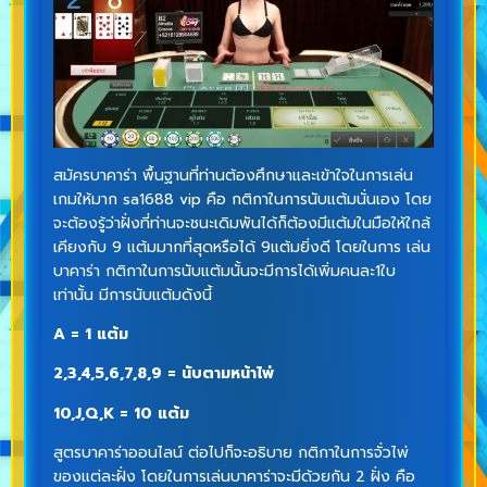
สมัครบาคาร่า พื้นฐานที่ท่านต้องศึกษาและเข้าใจในการเล่น
เกมให้มาก sa1688 vip คือ กติกาในการนับแต้มนั่นเอง โดย
จะต้องรู้ว่าฝั่งที่ท่านจะชนะเดิมพันได้ก็ต้องมีแต้มในมือให้ใกล้
เคียงกับ 9 แต้มมากที่สุดหรือได้ 9แต้มยิ่งดี โดยในการ เล่น
บาคาร่า กติกาในการนับแต้มนั้นจะมีการได้เพิ่มคนละ1ใบ
เท่านั้น มีการนับแต้มดังนี้
A = 1 แต้ม
2,3,4,5,6,7,8,9 = นับตามหน้าไพ่
10,J,Q,K = 10 แต้ม
สูตรบาคาร่าออนไลน์ ต่อไปก็จะอธิบาย กติกาในการจั่วไพ่
ของแต่ละฝั่ง โดยในการเล่นบาคาร่าจะมีด้วยกัน 2 ฝั่ง คือ