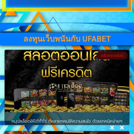
ลงทุนเว็บพนันกับ UFABET
สล็อตออนไลน์
หมุนสล็อตให้ได้กำไร ที่หลายๆคนให้ความสนใจ ด้วยเทคนิคง่ายๆ