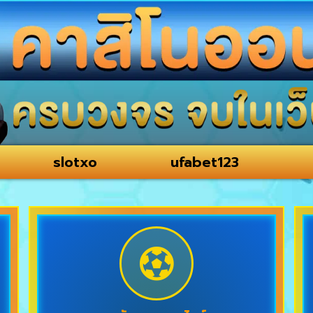
slotxo
ufabet123