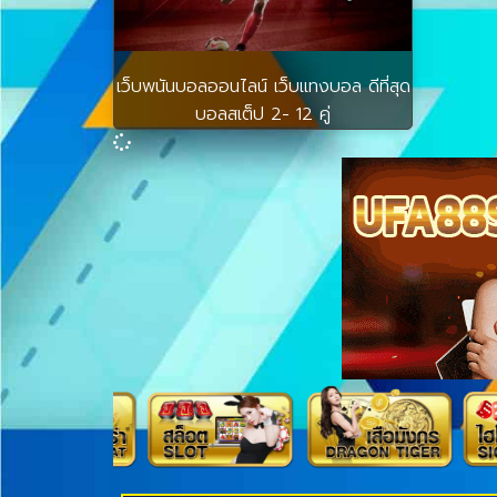
เว็บพนันบอลออนไลน์ เว็บแทงบอล ดีที่สุด
บอลสเต็ป 2- 12 คู่