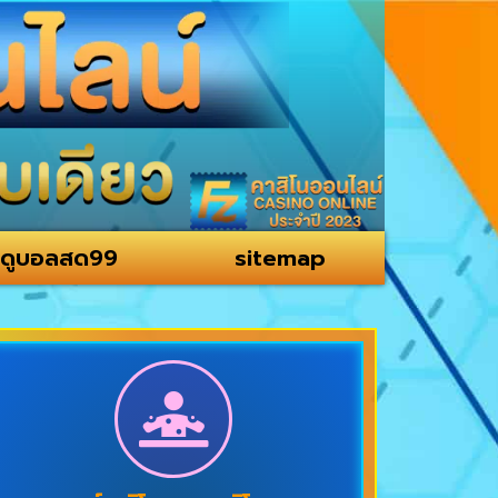
ดูบอลสด99
sitemap