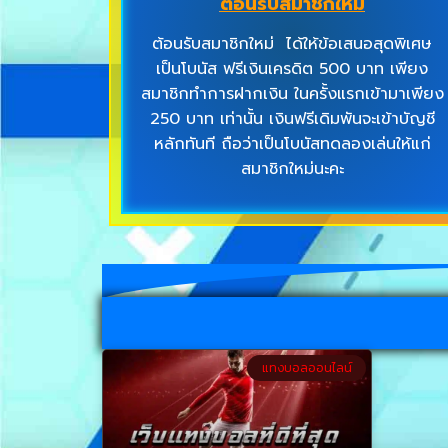
ต้อนรับสมาชิกใหม่
ต้อนรับสมาชิกใหม่ ได้ให้ข้อเสนอสุดพิเศษ
เป็นโบนัส ฟรีเงินเครดิต 500 บาท เพียง
สมาชิกทำการฝากเงิน ในครั้งแรกเข้ามาเพียง
250 บาท เท่านั้น เงินฟรีเดิมพันจะเข้าบัญชี
หลักทันที ถือว่าเป็นโบนัสทดลองเล่นให้แก่
สมาชิกใหม่นะค
ะ
แทงบอลออนไลน์