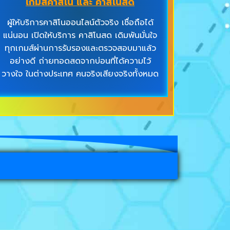
เกมส์คาสิโน และ คาสิโนสด
ผู้ให้บริการคาสิโนออนไลน์ตัวจริง เชื่อถือได้
แน่นอน เปิดให้บริการ คาสิโนสด เดิมพันมั่นใจ
ทุกเกมส์ผ่านการรับรองและตรวจสอบมาแล้ว
อย่างดี ถ่ายทอดสดจากบ่อนที่ได้ความไว้
วางใจ ในต่างประเทศ คนจริงเสียงจริงทั้งหมด