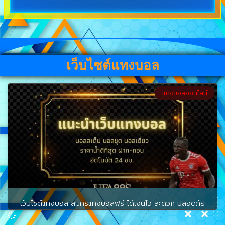
เว็บไซต์แทงบอล
แทงบอลออนไลน์
เว็บไซต์แทงบอล สมัครแทงบอลฟรี ได้เงินไว สะดวก ปลอดภัย