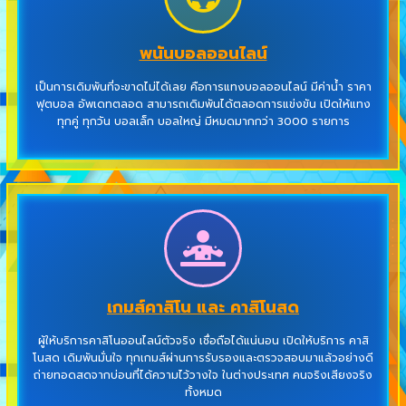
พนันบอลออนไลน์
เป็นการเดิมพันที่จะขาดไม่ได้เลย คือการแทงบอลออนไลน์ มีค่าน้ำ ราคา
ฟุตบอล อัพเดทตลอด สามารถเดิมพันได้ตลอดการแข่งขัน เปิดให้แทง
ทุกคู่ ทุกวัน บอลเล็ก บอลใหญ่ มีหมดมากกว่า 3000 รายกา
ร
เกมส์คาสิโน และ คาสิโนสด
ผู้ให้บริการคาสิโนออนไลน์ตัวจริง เชื่อถือได้แน่นอน เปิดให้บริการ คาสิ
โนสด เดิมพันมั่นใจ ทุกเกมส์ผ่านการรับรองและตรวจสอบมาแล้วอย่างดี
ถ่ายทอดสดจากบ่อนที่ได้ความไว้วางใจ ในต่างประเทศ คนจริงเสียงจริง
ทั้งหมด