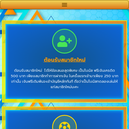
ต้อนรับสมาชิกใหม่
ต้อนรับสมาชิกใหม่ ได้ให้ข้อเสนอสุดพิเศษ เป็นโบนัส ฟรีเงินเครดิต
500 บาท เพียงสมาชิกทำการฝากเงิน ในครั้งแรกเข้ามาเพียง 250 บาท
เท่านั้น เงินฟรีเดิมพันจะเข้าบัญชีหลักทันที ถือว่าเป็นโบนัสทดลองเล่นให้
แก่สมาชิกใหม่นะค
ะ