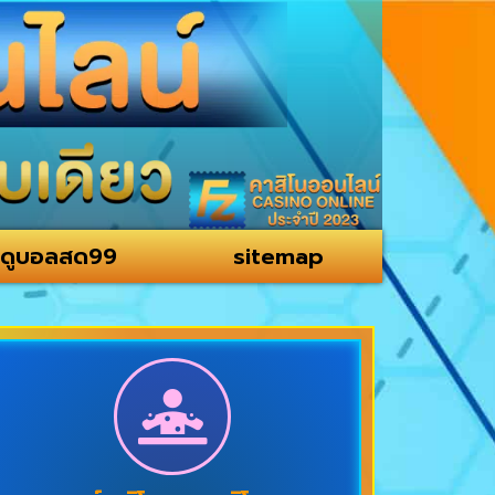
ดูบอลสด99
sitemap