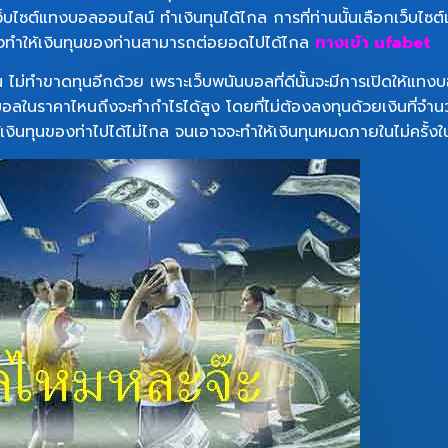
อกเว็บไซต์แทงบอลออนไลน์ ทำเงินทุนได้ไกล การที่ท่านนั้นเลือกเว็บไซ
ังทำให้เงินทุนของท่านสามารถต่อยอดไปได้ไกล
ทางเข้า ufabet
่ทำขาดทุนอีกด้วย เพราะเว็บพนันบอลที่ดีนั้นจะมีการเปิดให้แทงบ
บอลในราคาไหนถึงจะทำกำไรได้สูง โดยที่ไม่ต้องลงทุนด้วยเงินที่จ
ำให้เงินทุนของท่าไปได้ไม่ไกล จนเอาจจะทำให้เงินทุนหมดภายในไม่ครั