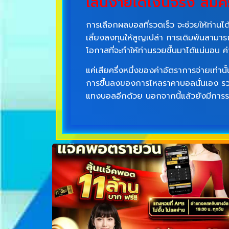
เล่นง่ายได้เงินจริง สมัคร
การเลือกผลบอลที่รวดเร็ว จะช่วยให้ท่านได้
เสี่ยงลงทุนให้สูญเปล่า การเดิมพันสามาร
โอกาสที่จะทำให้ท่านรวยขึ้นมาได้แน่นอน
แค่เสียครึ่งหนึ่งของค่าอัตราการจ่ายเท่า
การขึ้นลงของการไหลราคาบอลนั่นเอง รวม
แทงบอลอีกด้วย นอกจากนี้แล้วยังมีการร