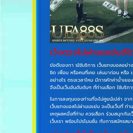
เว็บตรงไม่ผ่านเอเย่นต์
ข้อดีของกา รใช้บริการ เว็บแทงบอลอย่าง
ชิด เพื่อน หรือคนที่เคย เล่นมาก่อน หรือ 
อย่างไร ตรงเวลาไหม มีการหักค่าน้ำเยอะห
จึงเป็นเว็บอันดับต้นๆ ที่ท่านเลือก ใช้บร
ในการลงทุนของท่านที่จะไม่ศูยน์เปล่า จากการ
เว็บแทงบอลไม่ผ่านเอเย่น จะเป็นเว็บที่ ท่
เหตุผลหนึ่งที่ท่าน ควรเลือก ร่วมสนุกกับเ
เว็บเรา พร้อมโปรโมนชั่น กับการสมัครสมาชิก