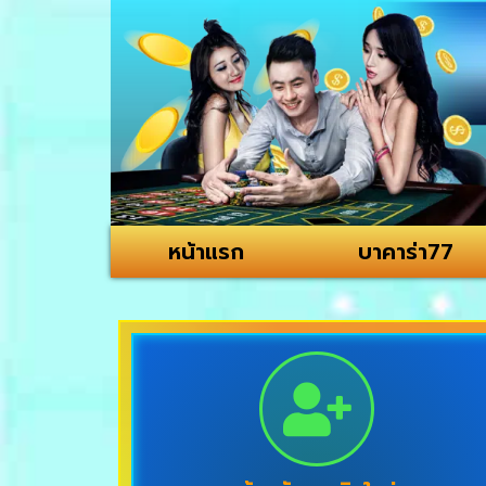
หน้าแรก
บาคาร่า77