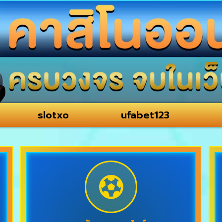
slotxo
ufabet123