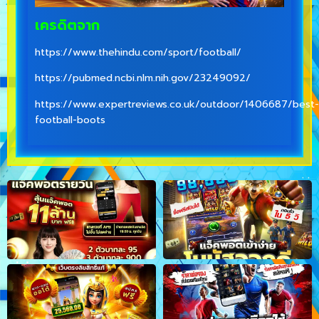
เครดิตจาก
https://www.thehindu.com/sport/football/
https://pubmed.ncbi.nlm.nih.gov/23249092/
https://www.expertreviews.co.uk/outdoor/1406687/best-
football-boots