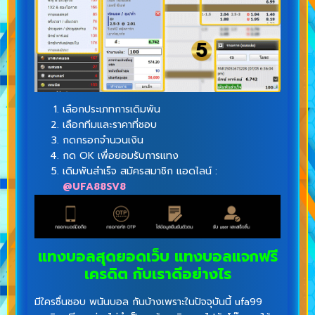
เลือกประเภทการเดิมพัน
เลือกทีมและราคาที่ชอบ
กดกรอกจำนวนเงิน
กด OK เพื่อยอมรับการแทง
เดิมพันสำเร็จ สมัครสมาชิก แอดไลน์ :
@UFA88SV8
แทงบอลสุดยอดเว็บ แทงบอลแจกฟรี
เครดิต กับเราดีอย่างไร
มีใครชื่นชอบ พนันบอล กันบ้างเพราะในปัจจุบันนี้ ufa99