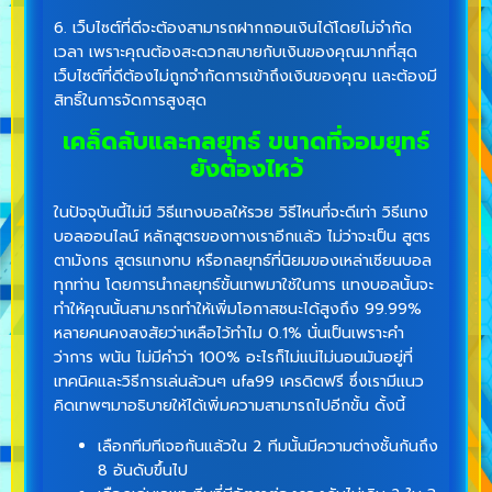
6. เว็บไซต์ที่ดีจะต้องสามารถฝากถอนเงินได้โดยไม่จำกัด
เวลา เพราะคุณต้องสะดวกสบายกับเงินของคุณมากที่สุด
เว็บไซต์ที่ดีต้องไม่ถูกจำกัดการเข้าถึงเงินของคุณ และต้องมี
สิทธิ์ในการจัดการสูงสุด
เคล็ดลับและกลยุทธ์ ขนาดที่จอมยุทธ์
ยังต้องไหว้
ในปัจจุบันนี้ไม่มี วิธีแทงบอลให้รวย วิธีไหนที่จะดีเท่า วิธีแทง
บอลออนไลน์ หลักสูตรของทางเราอีกแล้ว ไม่ว่าจะเป็น สูตร
ตามังกร สูตรแทงทบ หรือกลยุทธ์ที่นิยมของเหล่าเซียนบอล
ทุกท่าน โดยการนำกลยุทธ์ขั้นเทพมาใช้ในการ แทงบอลนั้นจะ
ทำให้คุณนั้นสามารถทำให้เพิ่มโอกาสชนะได้สูงถึง 99.99%
หลายคนคงสงสัยว่าเหลือไว้ทำไม 0.1% นั่นเป็นเพราะคำ
ว่าการ พนัน ไม่มีคำว่า 100% อะไรก็ไม่แน่ไม่นอนมันอยู่ที่
เทคนิคและวิธีการเล่นล้วนๆ ufa99 เครดิตฟรี ซึ่งเรามีแนว
คิดเทพๆมาอธิบายให้ได้เพิ่มความสามารถไปอีกขั้น ดั้งนี้
เลือกทีมทีเจอกันแล้วใน 2 ทีมนั้นมีความต่างชั้นกันถึง
8 อันดับขึ้นไป