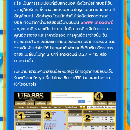
หรือ เป็นค่าธรรมเนียมที่เว็บแทงบอล ตั้งไว้เพื่อหักเปอร์เซ็น
จากผู้ใช้บริการ ซึ่งอาจจะแบ่งออกมาในรูปแบบต่างกัน เช่น สี
สัญลักษณ์ หรือคำพูด โดยมักกำกับไว้หลังอัตราต่อรอง
บอล ทั้งนี้ราคาน้ำบอลของเว็บพนันนั้น
ufa99 เครดิตฟรี
จะถูกแยกคิดออกเป็นส่วน ๆ นั่นคือ การคิดเงินในส่วนการ
คูณอัตราจ่าย และราคาต่อรอง การคูณอัตราจ่ายนั้น ใน
แต่ละเกม/โพล จะมีเลขทศนิยมไว้เสมอตามราคาต่อรอง โดย
วางเดิมพันเท่าไหร่ให้นำมาคูณกับจำนวนที่เดิมพัน อัตราการ
จ่ายจะเปลี่ยนไปทุก 2 นาที อาจตั้งแต่ 0.27 – 115 หรือ
มากกว่านั้น
ในหน้านี้ เราจะพามาสอนมือใหม่ให้รู้วิธีการดูราคาบอลบนเว็บ
รับพนันรายใหญ่ๆ ชั้นนำในเอเชีย ว่ามีวิธีอ่าน และทำความ
เข้าใจอย่างไร