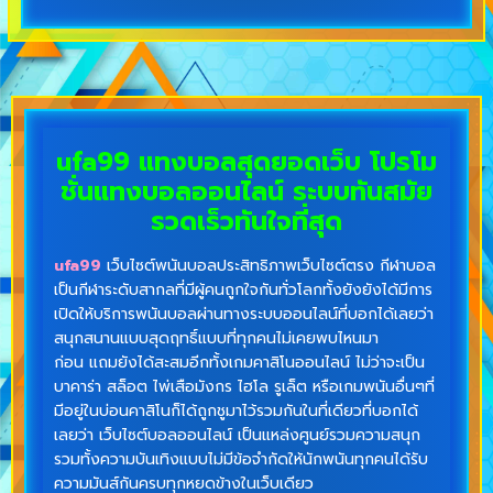
ufa99 แทงบอลสุดยอดเว็บ โปรโม
ชั่นแทงบอลออนไลน์
ระบบทันสมัย
รวดเร็วทันใจที่สุด
ufa99
เว็บไซต์
พนันบอล
ประสิทธิภาพ
เว็บไซต์
ตรง
กีฬา
บอล
เป็น
กีฬา
ระดับ
สากล
ที่
มี
ผู้คน
ถูกใจ
กัน
ทั่วโลก
ทั้งยัง
ยัง
ได้
มีการ
เปิด
ให้บริการ
พนันบอล
ผ่าน
ทาง
ระบบ
ออนไลน์
ที่
บอก
ได้
เลย
ว่า
สนุกสนาน
แบบ
สุดฤทธิ์
แบบ
ที่
ทุกคน
ไม่เคย
พบ
ไหน
มา
ก่อน
แถม
ยัง
ได้
สะสม
อีกทั้ง
เกม
คาสิโน
ออนไลน์
ไม่ว่า
จะ
เป็น
บาคาร่า
ส
ล็อต
ไพ่
เสือ
มังกร
ไฮ
โล
รู
เล็ต
หรือ
เกม
พนัน
อื่นๆ
ที่
มี
อยู่
ใน
บ่อน
คาสิโน
ก็ได้
ถูก
ชู
มา
ไว้
รวมกัน
ใน
ที่
เดียว
ที่
บอก
ได้
เลย
ว่า
เว็บไซต์
บอล
ออนไลน์
เป็น
แหล่ง
ศูนย์รวม
ความสนุก
รวมทั้ง
ความบันเทิง
แบบ
ไม่มี
ข้อจำกัด
ให้
นัก
พนัน
ทุกคน
ได้รับ
ความมัน
ส์
กัน
ครบ
ทุก
หยด
ข้างใน
เว็บ
เดียว