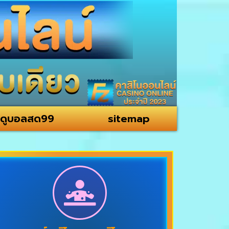
ดูบอลสด99
sitemap