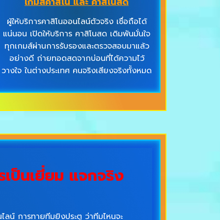
เกมส์คาสิโน และ คาสิโนสด
ผู้ให้บริการคาสิโนออนไลน์ตัวจริง เชื่อถือได้
แน่นอน เปิดให้บริการ คาสิโนสด เดิมพันมั่นใจ
ทุกเกมส์ผ่านการรับรองและตรวจสอบมาแล้ว
อย่างดี ถ่ายทอดสดจากบ่อนที่ได้ความไว้
วางใจ ในต่างประเทศ คนจริงเสียงจริงทั้งหมด
เป็นเยี่ยม แจกจริง
ลน์ การทายทีมยิงประตู ว่าทีมไหนจะ