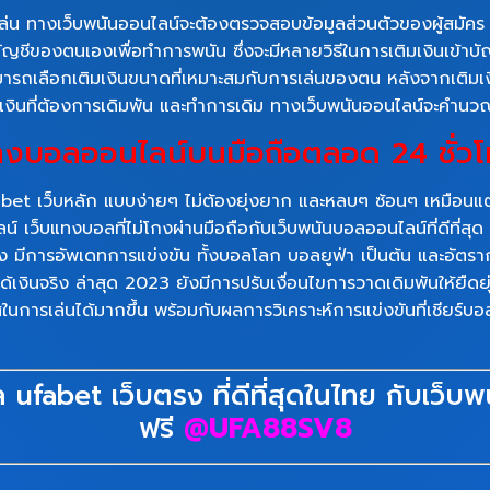
ล่น ทางเว็บพนันออนไลน์จะต้องตรวจสอบข้อมูลส่วนตัวของผู้สมัคร เช
้าบัญชีของตนเองเพื่อทำการพนัน ซึ่งจะมีหลายวิธีในการเติมเงินเข้าบั
สามารถเลือกเติมเงินขนาดที่เหมาะสมกับการเล่นของตน หลังจากเติมเง
นเงินที่ต้องการเดิมพัน และทำการเดิม ทางเว็บพนันออนไลน์จะคำน
งบอลออนไลน์บนมือถือตลอด 24 ชั่ว
 ufabet เว็บหลัก แบบง่ายๆ ไม่ต้องยุ่งยาก และหลบๆ ซ้อนๆ เหมือนแต
ว็บแทงบอลที่ไม่โกงผ่านมือถือกับเว็บพนันบอลออนไลน์ที่ดีที่สุด
วโมง มีการอัพเดทการแข่งขัน ทั้งบอลโลก บอลยูฟ่า เป็นต้น และอัต
เงินจริง ล่าสุด 2023 ยังมีการปรับเงื่อนไขการวาดเดิมพันให้ยืดย
าสในการเล่นได้มากขึ้น พร้อมกับผลการวิเคราะห์การแข่งขันที่เชียร์บ
ufabet เว็บตรง ที่ดีที่สุดในไทย กับเว็บพนั
ฟรี
@UFA88SV8