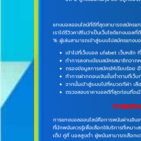
แทงบอลออนไลน์ที่ดีที่สุดสามารถสมัครแทง
เราได้รีวิวคาสิโนว่าเป็นเว็บไซต์แทงบอลท
% ผู้เล่นสามารถเข้าสู่ระบบไปสมัครแทงบอล
เข้าไปที่เว็บบอล ufabet เว็บหลัก ท
ทำการลงทะเบียนสมัครสมาชิกจากหน้
กรองข้อมูลการสมัครให้เรียบร้อย ย
ทำการฝากถอนเงินขั้นต่ำตามที่เว็บ
จากนั้นเข้าสู่ระบบไปที่หมวดกีฬา เล
ตรวจสอบราคาบอลดีที่สุดก่อนที่จะม
การแทงบ
การแทงบอลออนไลน์คือการพนันผ่านอินเท
ที่นักพนันควรรู้เพื่อเลือกใช้บริการท
เต็ป คู่คี่ บอลสูงต่ำ ผู้พนันสามารถเลื