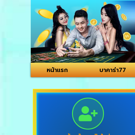
หน้าแรก
บาคาร่า77