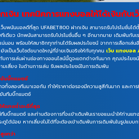
ิน เทคนิคการแทงบอลให้ได้เงินกับเว็
 เว็บพนันบอลดีที่สุด UFABET800 ฝากเงิน สามารถรับโปรโมชั่นได้ตั
ทีเดียว นักพนันสามารถรับโปรโมชั่นอื่น ๆ อีกมากมาย เดิมพันกับเร
แน่นอน พร้อมให้สมาชิกทุกท่านได้รับผลประโยชน์ จากการเลือกเล่นอี
ยังเป็นเว็บไซต์ขนาดใหญ่ที่จ่ายเงินจริงให้กับทุกคน
เว็บ แทงบอล
ับการเล่นผ่านช่องทางออนไลน์นี้ดูจะแตกต่างกันมาก คุณประโยชน์
ามเสี่ยง ในด้านการเล่น รับผลประโยชน์ในการเดิมพัน
ขันบิ๊กแมตช์
กาจทั้งสองทีมมาเจอกัน ทำให้ราคาต่อรองมีความสูสีกันมาก และการที่
ันทีมบิ๊กแมตช์
้แทงต่ำจะดีที่สุด
ต่ทีมบิ๊กแมตช์ และท่านต้องการที่จะเข้าเดิมพันเราขอแนะนำให้ท่าน
ระตูได้น้อย หากเลี่ยงไม่ได้ที่จะต้องเข้าเดิมพันการเดิมพันในรูปแบบก
สูงกว่า