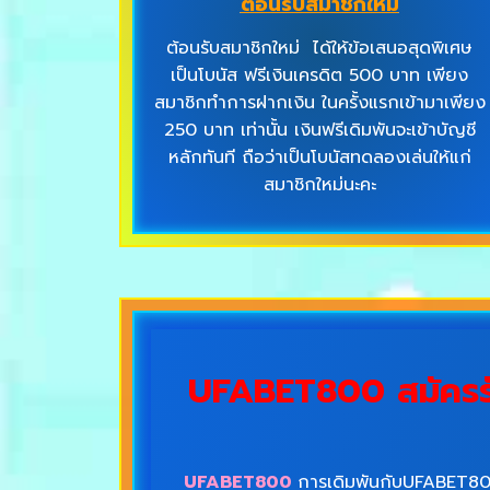
ต้อนรับสมาชิกใหม่
ต้อนรับสมาชิกใหม่ ได้ให้ข้อเสนอสุดพิเศษ
เป็นโบนัส ฟรีเงินเครดิต 500 บาท เพียง
สมาชิกทำการฝากเงิน ในครั้งแรกเข้ามาเพียง
250 บาท เท่านั้น เงินฟรีเดิมพันจะเข้าบัญชี
หลักทันที ถือว่าเป็นโบนัสทดลองเล่นให้แก่
สมาชิกใหม่นะค
ะ
UFABET800 สมัครรับ
UFABET800
การเดิมพันกับUFABET800 ไ