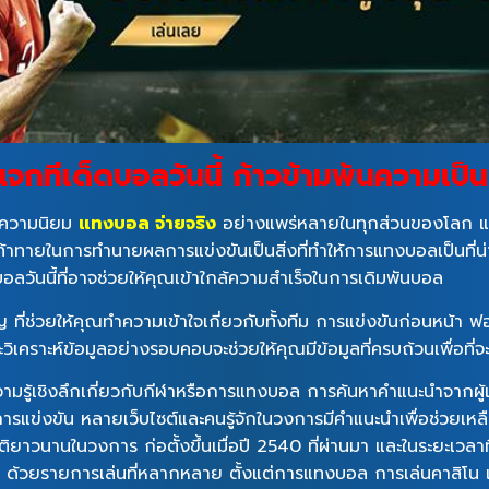
กทีเด็ดบอลวันนี้ ก้าวข้ามพ้นความเป
บความนิยม
แทงบอล จ่ายจริง
อย่างแพร่หลายในทุกส่วนของโลก 
ทายในการทำนายผลการแข่งขันเป็นสิ่งที่ทำให้การแทงบอลเป็นที่น่าต
ลวันนี้ที่อาจช่วยให้คุณเข้าใกล้ความสำเร็จในการเดิมพันบอล
ญ ที่ช่วยให้คุณทำความเข้าใจเกี่ยวกับทั้งทีม การแข่งขันก่อนหน้า ฟ
ะวิเคราะห์ข้อมูลอย่างรอบคอบจะช่วยให้คุณมีข้อมูลที่ครบถ้วนเพื่อท
ามรู้เชิงลึกเกี่ยวกับกีฬาหรือการแทงบอล การค้นหาคำแนะนำจากผู้เ
การแข่งขัน หลายเว็บไซต์และคนรู้จักในวงการมีคำแนะนำเพื่อช่วยเหล
ิยาวนานในวงการ ก่อตั้งขึ้นเมื่อปี 2540 ที่ผ่านมา และในระยะเวลาท
 ด้วยรายการเล่นที่หลากหลาย ตั้งแต่การแทงบอล การเล่นคาสิโน แ