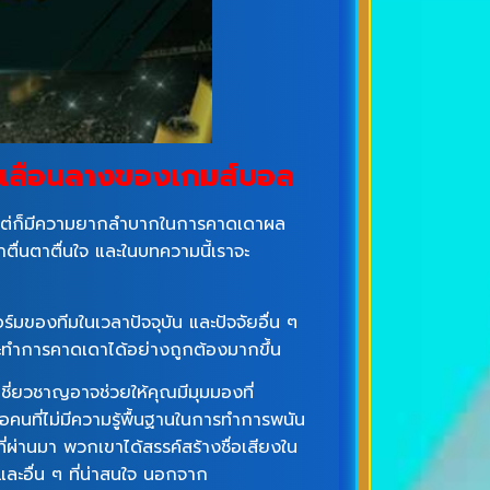
็นเลือนลางของเกมส์บอล
แต่ก็มีความยากลำบากในการคาดเดาผล
ื่นตาตื่นใจ และในบทความนี้เราจะ
อร์มของทีมในเวลาปัจจุบัน และปัจจัยอื่น ๆ
ี่จะทำการคาดเดาได้อย่างถูกต้องมากขึ้น
ชี่ยวชาญอาจช่วยให้คุณมีมุมมองที่
ือคนที่ไม่มีความรู้พื้นฐานในการทำการพนัน
ี่ผ่านมา พวกเขาได้สรรค์สร้างชื่อเสียงใน
ละอื่น ๆ ที่น่าสนใจ นอกจาก