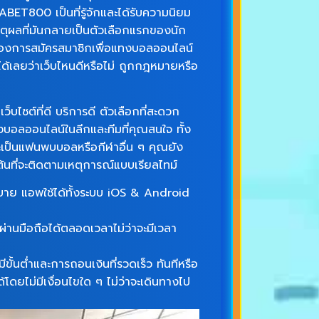
FABET800 เป็นที่รู้จักและได้รับความนิยม
ผลที่มันกลายเป็นตัวเลือกแรกของนัก
กต้องการสมัครสมาชิกเพื่อแทงบอลออนไลน์
้เลยว่าเว็บไหนดีหรือไม่ ถูกกฎหมายหรือ
บไซต์ที่ดี บริการดี ตัวเลือกที่สะดวก
บอลออนไลน์ในลีกและทีมที่คุณสนใจ ทั้ง
จะเป็นแฟนพบบอลหรือกีฬาอื่น ๆ คุณยัง
นที่จะติดตามเหตุการณ์แบบเรียลไทม์
สบาย แอพใช้ได้ทั้งระบบ iOS & Android
์ผ่านมือถือได้ตลอดเวลาไม่ว่าจะมีเวลา
ขั้นต่ำและการถอนเงินที่รวดเร็ว ทันทีหรือ
โดยไม่มีเงื่อนไขใด ๆ ไม่ว่าจะเดินทางไป