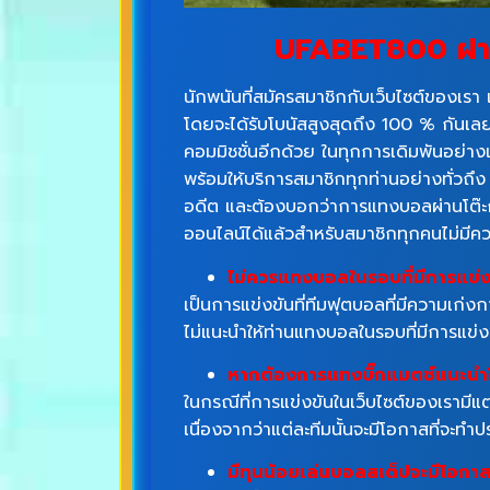
UFABET800 ฝากเง
นักพนันที่สมัครสมาชิกกับเว็บไซต์ของเรา
โดยจะได้รับโบนัสสูงสุดถึง 100 % กันเลย
คอมมิชชั่นอีกด้วย ในทุกการเดิมพันอย่าง
พร้อมให้บริการสมาชิกทุกท่านอย่างทั่วถึง 
อดีต และต้องบอกว่าการแทงบอลผ่านโต๊ะก
ออนไลน์ได้แล้วสำหรับสมาชิกทุกคนไม่มีคว
ไม่ควรแทงบอลในรอบที่มีการแข่ง
เป็นการแข่งขันที่ทีมฟุตบอลที่มีความเก่ง
ไม่แนะนำให้ท่านแทงบอลในรอบที่มีการแข่งข
หากต้องการแทงบิ๊กแมตช์แนะนำให
ในกรณีที่การแข่งขันในเว็บไซต์ของเรามีแ
เนื่องจากว่าแต่ละทีมนั้นจะมีโอกาสที่จะทำป
มีทุนน้อยเล่นบอลสเต็ปจะมีโอกาส