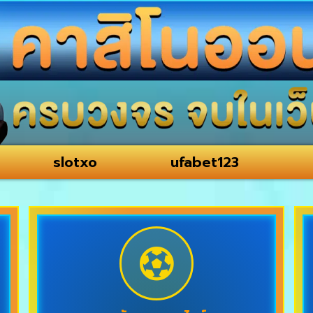
slotxo
ufabet123