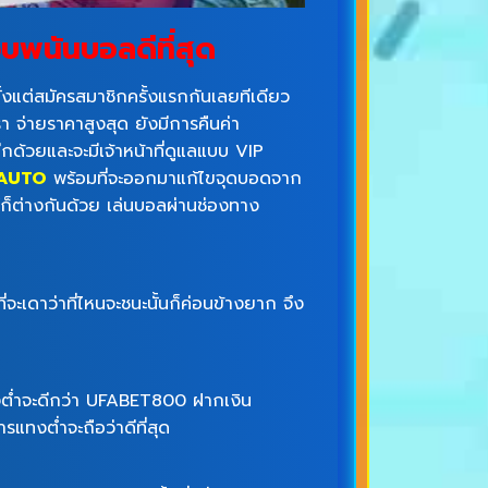
บพนันบอลดีที่สุด
้งแต่สมัครสมาชิกครั้งแรกกันเลยทีเดียว
า จ่ายราคาสูงสุด ยังมีการคืนค่า
กด้วยและจะมีเจ้าหน้าที่ดูแลแบบ VIP
 AUTO
พร้อมที่จะออกมาแก้ไขจุดบอดจาก
ก็ต่างกันด้วย เล่นบอลผ่านช่องทาง
จะเดาว่าที่ไหนจะชนะนั้นก็ค่อนข้างยาก จึง
แทงต่ำจะดีกว่า UFABET800 ฝากเงิน
ารแทงต่ำจะถือว่าดีที่สุด