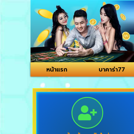
หน้าแรก
บาคาร่า77