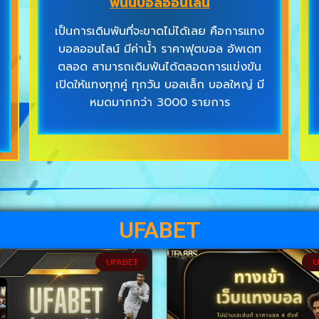
พนันบอลออนไลน์
เป็นการเดิมพันที่จะขาดไม่ได้เลย คือการแทง
บอลออนไลน์ มีค่าน้ำ ราคาฟุตบอล อัพเดท
ตลอด สามารถเดิมพันได้ตลอดการแข่งขัน
เปิดให้แทงทุกคู่ ทุกวัน บอลเล็ก บอลใหญ่ มี
หมดมากกว่า 3000 รายกา
ร
UFABET
UFABET
U