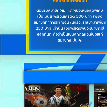
ต้อนรับสมาชิกใหม่
ต้อนรับสมาชิกใหม่ ได้ให้ข้อเสนอสุดพิเศษ
เป็นโบนัส ฟรีเงินเครดิต 500 บาท เพียง
สมาชิกทำการฝากเงิน ในครั้งแรกเข้ามาเพียง
250 บาท เท่านั้น เงินฟรีเดิมพันจะเข้าบัญชี
หลักทันที ถือว่าเป็นโบนัสทดลองเล่นให้แก่
สมาชิกใหม่นะค
ะ
UFABET